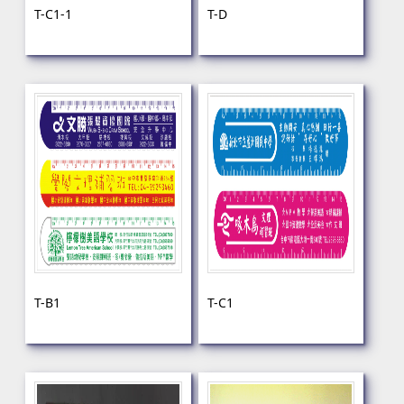
T-C1-1
T-D
T-B1
T-C1